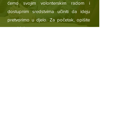
ćemo svojim volonterskim radom i
dostupnim sredstvima učiniti da ideju
pretvorimo u djelo. Za početak, opišite
nam ideju.
Podijeli ideju
Kvalitet vazduha u
BIH
Saznaj više