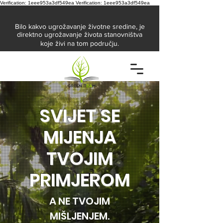
Verification: 1eee953a3df549ea
Verification: 1eee953a3df549ea
Bilo kakvo ugrožavanje životne sredine, je
direktno ugrožavanje života stanovništva
koje živi na tom području.
SVIJET SE
MIJENJA
TVOJIM
PRIMJEROM
A NE TVOJIM
MIŠLJENJEM.