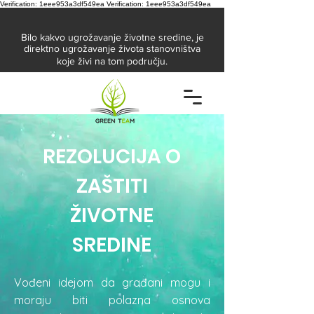
Verification: 1eee953a3df549ea
Verification: 1eee953a3df549ea
Bilo kakvo ugrožavanje životne sredine, je
direktno ugrožavanje života stanovništva
koje živi na tom području.
REZOLUCIJA O
ZAŠTITI
ŽIVOTNE
SREDINE
Vođeni idejom da građani mogu i
moraju biti polazna osnova