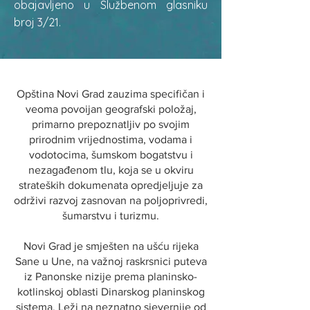
obajavljeno u Službenom glasniku
broj 3/21.
Opština Novi Grad zauzima specifičan i
veoma povoijan geografski položaj,
primarno prepoznatljiv po svojim
prirodnim vrijednostima, vodama i
vodotocima, šumskom bogatstvu i
nezagađenom tlu, koja se u okviru
strateških dokumenata opredjeljuje za
održivi razvoj zasnovan na poljoprivredi,
šumarstvu i turizmu.
Novi Grad je smješten na ušću rijeka
Sane u Une, na važnoj raskrsnici puteva
iz Panonske nizije prema planinsko-
kotlinskoj oblasti Dinarskog planinskog
sistema. Leži na neznatno sjevernije od