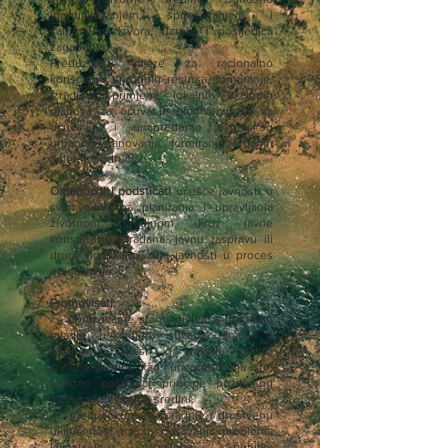
identifikovanjem, sprječavanjem i
saniranjem izvora, uzroka i posljedica
zagađenja.
Preduzimati mjere za racionalno
korišćenje prirodnih resursa, formiranje,
izradu i primjene lokalnih akcionih
planova za očuvanje biodiverziteta, za
očuvanje i unapređenje ekološkog
urbanog stanovanja, formiranje urbanih
zelenih područja.
Omogućiti i podsticati
učešće javnosti u
svim pitanjima planiranja i upravljanja
životnom sredinom kroz javne
konsultacije građana, javnu raspravu ili
drugi vid uključivanja javnosti u proces
odlučivanja.
Promovisati:
- obrazovanje stanovništva, a posebno
mladih u smjeru sticanja znanja i
podizanja svijesti o značaju zaštite
životne sredine, kao i unapređivanja iste,
striktno poštujući principe pozitivnog
odnosa ka životnoj sredini.
- međusektorske saradnje i društvenu
uključenost tokom rješavanja problema
klimatskih promjena, gubitka