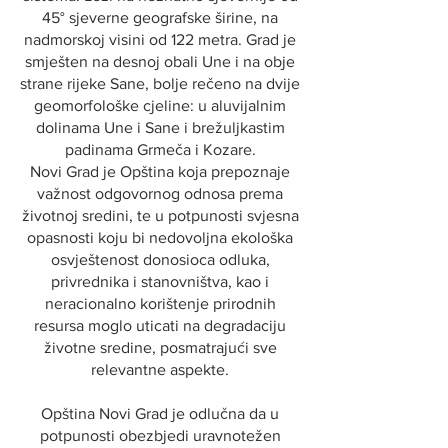
45° sjeverne geografske širine, na
nadmorskoj visini od 122 metra. Grad je
smješten na desnoj obali Une i na obje
strane rijeke Sane, bolje rečeno na dvije
geomorfološke cjeline: u aluvijalnim
dolinama Une i Sane i brežuljkastim
padinama Grmeča i Kozare.
Novi Grad je Opština koja prepoznaje
važnost odgovornog odnosa prema
životnoj sredini, te u potpunosti svjesna
opasnosti koju bi nedovoljna ekološka
osvještenost donosioca odluka,
privrednika i stanovništva, kao i
neracionalno korištenje prirodnih
resursa moglo uticati na degradaciju
životne sredine, posmatrajući sve
relevantne aspekte.
Opština Novi Grad je odlučna da u
potpunosti obezbjedi uravnotežen