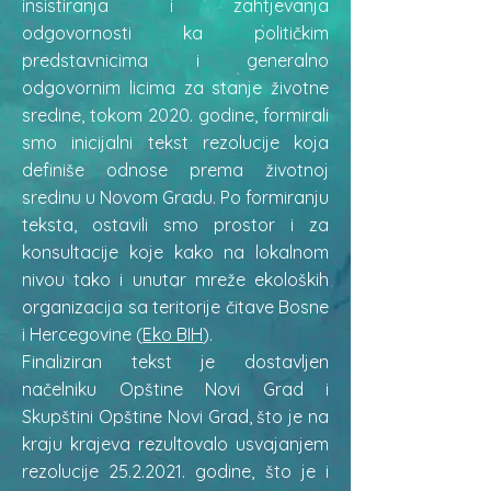
insistiranja i zahtjevanja
odgovornosti ka političkim
predstavnicima i generalno
odgovornim licima za stanje životne
sredine, tokom 2020. godine, formirali
smo inicijalni tekst rezolucije koja
definiše odnose prema životnoj
sredinu u Novom Gradu. Po formiranju
teksta, ostavili smo prostor i za
konsultacije koje kako na lokalnom
nivou tako i unutar mreže ekoloških
organizacija sa teritorije čitave Bosne
i Hercegovine (
Eko BIH
).
Finaliziran tekst je dostavljen
načelniku Opštine Novi Grad i
Skupštini Opštine Novi Grad, što je na
kraju krajeva rezultovalo usvajanjem
rezolucije
25.2.2021
. godine, što je i