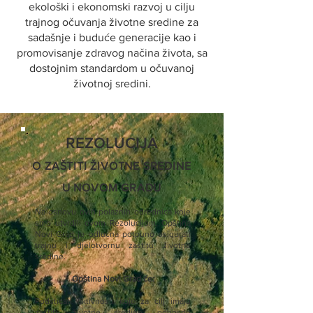
ekološki i ekonomski razvoj u cilju
trajnog očuvanja životne sredine za
sadašnje i buduće generacije kao i
promovisanje zdravog načina života, sa
dostojnim standardom u očuvanoj
životnoj sredini.
REZOLUCIJA
O ZAŠTITI ŽIVOTNE SREDINE
U NOVOM GRADU
Na osnovu ovih polaznih odrednica koje
smo utvrdili ovom Rezolucijom, Opština
Novi Grad je odlučna potpuno osigurati
trajnu i djelotvornu zaštitu životne
sredine.
Opština Novi Grad će:
Podsticati aktivnosti koje za cilj imaju
zaštitu životne sredine, odnosno