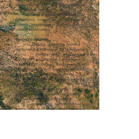
biodiverziteta i uravnoteženog
ekonomskog razvoja
- rješenja zasnovana na ekološki
prihvatljivoj osnovi da bi se očuvale
funkcije ekosistema i proširila zelena
urbana infrastruktura
Dosljedno djelovati:
- kroz važeće zakonske osnove i
međunarodne konvencije čiji je potpisnik
Bosna i Hercegovina, odlučno se
suprostaviti projektima i namjerama koji
vode ka ugrožavanju životne sredine,
posebno kada je riječ o izgradnji objekata
ili postrojenja koje imaju negativan uticaj
na slobodan protok i vodne resurse
generalno,
- na polju uspostavljanja i jačanja
prekograničnih i regionalnih saradnji u
kontekstu zaštite životne sredine,
- u skladu sa nadležnostima, u
kontinuitetu podržavati Javnu ustanovu
Park prirode "Una" kao jedinstveni
ekološki i razvojni potencijal svih opština
osnivača,
- vodeći računa o važnosti
transparentnog informisanja javnosti o
stanju životne sredine, kreirati efikasne