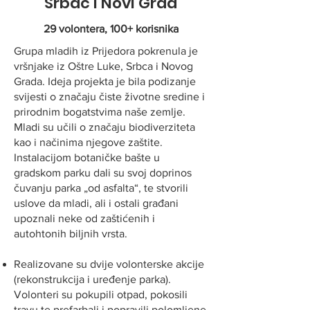
Srbac i Novi Grad
29 volontera, 100+ korisnika
Grupa mladih iz Prijedora pokrenula je
vršnjake iz Oštre Luke, Srbca i Novog
Grada. Ideja projekta je bila podizanje
svijesti o značaju čiste životne sredine i
prirodnim bogatstvima naše zemlje.
Mladi su učili o značaju biodiverziteta
kao i načinima njegove zaštite.
Instalacijom botaničke bašte u
gradskom parku dali su svoj doprinos
čuvanju parka „od asfalta“, te stvorili
uslove da mladi, ali i ostali građani
upoznali neke od zaštićenih i
autohtonih biljnih vrsta.
Realizovane su dvije volonterske akcije
(rekonstrukcija i uređenje parka).
Volonteri su pokupili otpad, pokosili
travu te prefarbali i popravili polomljene