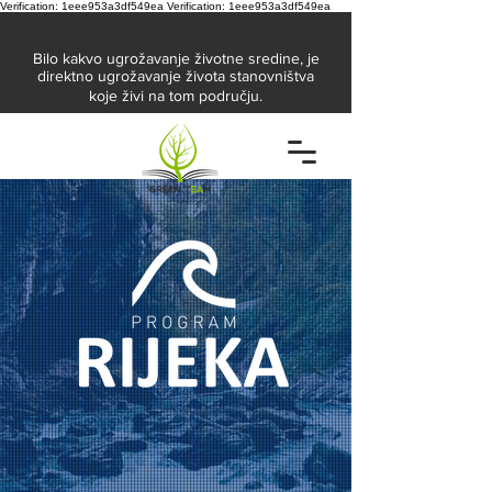
Verification: 1eee953a3df549ea
Verification: 1eee953a3df549ea
Bilo kakvo ugrožavanje životne sredine, je
direktno ugrožavanje života stanovništva
koje živi na tom području.