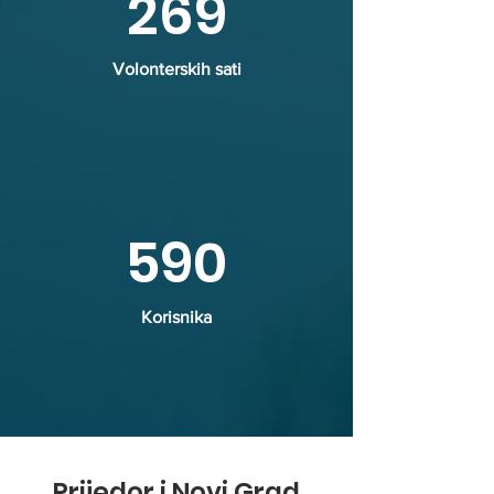
269
Volonterskih sati
590
Korisnika
Prijedor i Novi Grad