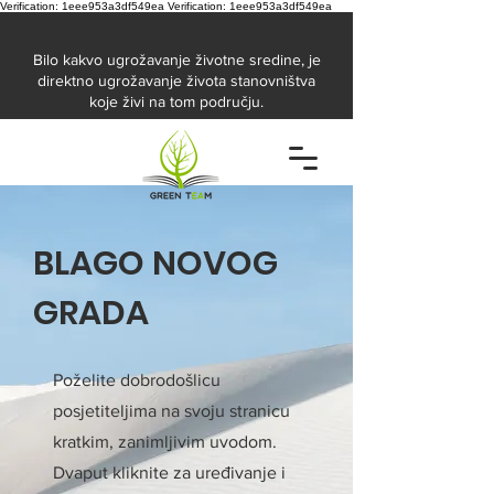
Verification: 1eee953a3df549ea
Verification: 1eee953a3df549ea
Bilo kakvo ugrožavanje životne sredine, je
direktno ugrožavanje života stanovništva
koje živi na tom području.
BLAGO NOVOG
GRADA
Poželite dobrodošlicu
posjetiteljima na svoju stranicu
kratkim, zanimljivim uvodom.
Dvaput kliknite za uređivanje i