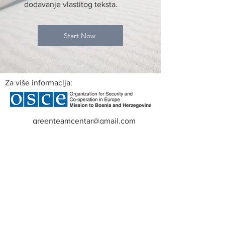
dodavanje vlastitog teksta.
Start Now
Za više informacija:
greenteamcentar@gmail.com
mario@gt-centar.com
+387 66 262 610
Misija OSCE-a u BiH je podržala izradu ove
internet stranice. Svako gledište, izjava ili
mišljenje, izraženo u ovoj platformi, a za koje
nije izričito naznačeno da potiče iz Misije
OSCE-a u BiH, ne oražava nužno zvaničnu