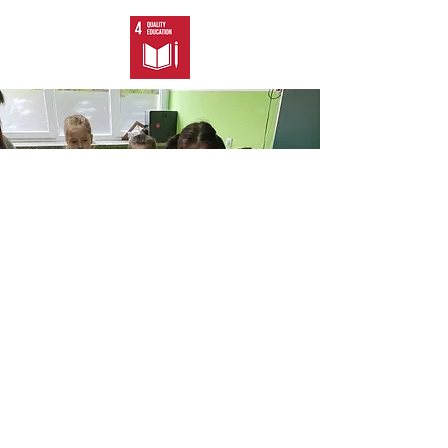
Kozarska Dubica
10 volontera, 96 korisnika