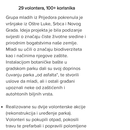
29 volontera, 100+ korisnika
Grupa mladih iz Prijedora pokrenula je
vršnjake iz Oštre Luke, Srbca i Novog
Grada. Ideja projekta je bila podizanje
svijesti o značaju čiste životne sredine i
prirodnim bogatstvima naše zemlje.
Mladi su učili o značaju biodiverziteta
kao i načinima njegove zaštite.
Instalacijom botaničke bašte u
gradskom parku dali su svoj doprinos
čuvanju parka „od asfalta“, te stvorili
uslove da mladi, ali i ostali građani
upoznali neke od zaštićenih i
autohtonih biljnih vrsta.
Realizovane su dvije volonterske akcije
(rekonstrukcija i uređenje parka).
Volonteri su pokupili otpad, pokosili
travu te prefarbali i popravili polomljene