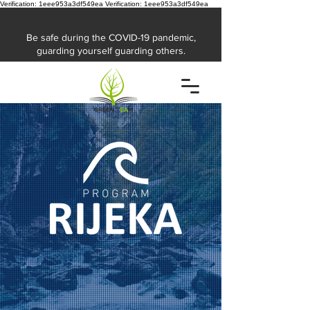
Verification: 1eee953a3df549ea
Verification: 1eee953a3df549ea
Be safe during the COVID-19 pandemic,
guarding yourself guarding others.