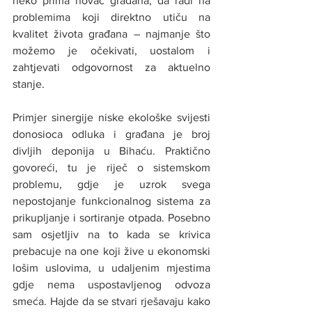
neko prima novac građana, da radi na 
problemima koji direktno utiču na 
kvalitet života građana – najmanje što 
možemo je očekivati, uostalom i 
zahtjevati odgovornost za aktuelno 
stanje.
Primjer sinergije niske ekološke svijesti 
donosioca odluka i građana je broj 
divljih deponija u Bihaću. Praktično 
govoreći, tu je riječ o sistemskom 
problemu, gdje je uzrok svega 
nepostojanje funkcionalnog sistema za 
prikupljanje i sortiranje otpada. Posebno 
sam osjetljiv na to kada se krivica 
prebacuje na one koji žive u ekonomski 
lošim uslovima, u udaljenim mjestima 
gdje nema uspostavljenog odvoza 
smeća. Hajde da se stvari rješavaju kako 