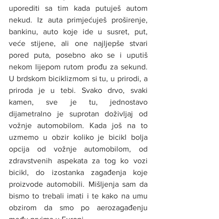
uporediti sa tim kada putuješ autom 
nekud. Iz auta primjećuješ proširenje, 
bankinu, auto koje ide u susret, put, 
veće stijene, ali one najljepše stvari 
pored puta, posebno ako se i uputiš 
nekom lijepom rutom prođu za sekund. 
U brdskom biciklizmom si tu, u prirodi, a 
priroda je u tebi. Svako drvo, svaki 
kamen, sve je tu, jednostavo 
dijametralno je suprotan doživljaj od 
vožnje automobilom. Kada još na to 
uzmemo u obzir koliko je bicikl bolja 
opcija od vožnje automobilom, od 
zdravstvenih aspekata za tog ko vozi 
bicikl, do izostanka zagađenja koje 
proizvode automobili. Mišljenja sam da 
bismo to trebali imati i te kako na umu 
obzirom da smo po aerozagađenju 