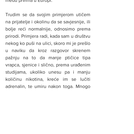
među prvima u Europi.
Trudim se da svojim primjerom utičem 
na prijatelje i okolinu da se savjesnije, ili 
bolje reći normalnije, odnosimo prema 
prirodi. Primjera radi, kada sam u društvu 
nekog ko puši na ulici, skoro mi je prešlo 
u naviku da kroz razgovor skrenem 
pažnju na to da manje ptičice tipa 
vrapca, sjenice i slično, prema urađenim 
studijama, ukoliko unesu pa i manju 
količinu nikotina, kreće im se lučiti 
adrenalin, te umiru nakon toga. Mnogo 
je stvari koje radimo bez da smo svjesni 
posljedica iz tog razloga, a znanje je 
ključ. Ne kažem da svako sada mora 
uzeti i čitati o ekologiji, o biciklizmu o 
aerozagađenju, ali hajde jednostavno da 
pričamo o stvarima na koje može uticati 