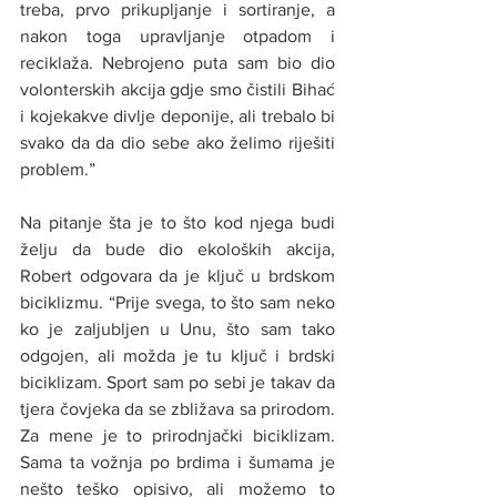
treba, prvo prikupljanje i sortiranje, a 
nakon toga upravljanje otpadom i 
reciklaža. Nebrojeno puta sam bio dio 
volonterskih akcija gdje smo čistili Bihać 
i kojekakve divlje deponije, ali trebalo bi 
svako da da dio sebe ako želimo riješiti 
problem.”
Na pitanje šta je to što kod njega budi 
želju da bude dio ekoloških akcija, 
Robert odgovara da je ključ u brdskom 
biciklizmu. “Prije svega, to što sam neko 
ko je zaljubljen u Unu, što sam tako 
odgojen, ali možda je tu ključ i brdski 
biciklizam. Sport sam po sebi je takav da 
tjera čovjeka da se zbližava sa prirodom. 
Za mene je to prirodnjački biciklizam. 
Sama ta vožnja po brdima i šumama je 
nešto teško opisivo, ali možemo to 