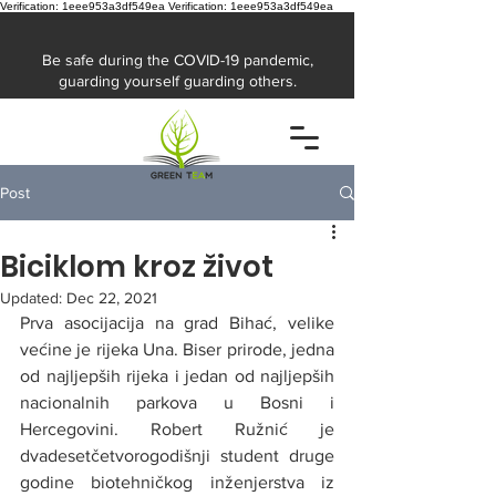
Verification: 1eee953a3df549ea
Verification: 1eee953a3df549ea
Be safe during the COVID-19 pandemic,
guarding yourself guarding others.
Post
Biciklom kroz život
Updated:
Dec 22, 2021
Prva asocijacija na grad Bihać, velike 
većine je rijeka Una. Biser prirode, jedna 
od najljepših rijeka i jedan od najljepših 
nacionalnih parkova u Bosni i 
Hercegovini. Robert Ružnić je 
dvadesetčetvorogodišnji student druge 
godine biotehničkog inženjerstva iz 