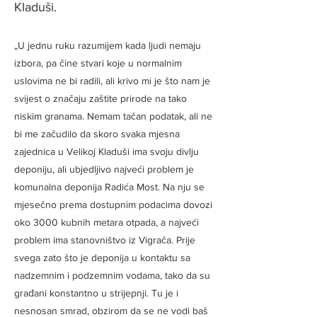
Kladuši.
„U jednu ruku razumijem kada ljudi nemaju
izbora, pa čine stvari koje u normalnim
uslovima ne bi radili, ali krivo mi je što nam je
svijest o značaju zaštite prirode na tako
niskim granama. Nemam tačan podatak, ali ne
bi me začudilo da skoro svaka mjesna
zajednica u Velikoj Kladuši ima svoju divlju
deponiju, ali ubjedljivo najveći problem je
komunalna deponija Radića Most. Na nju se
mjesečno prema dostupnim podacima dovozi
oko 3000 kubnih metara otpada, a najveći
problem ima stanovništvo iz Vigrača. Prije
svega zato što je deponija u kontaktu sa
nadzemnim i podzemnim vodama, tako da su
građani konstantno u strijepnji. Tu je i
nesnosan smrad, obzirom da se ne vodi baš