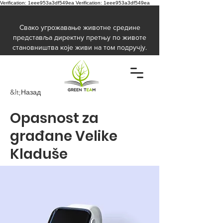
Verification: 1eee953a3df549ea
Verification: 1eee953a3df549ea
Свако угрожавање животне средине
представља директну претњу по животе
становништва које живи на том подручју.
&lt;Назад
Opasnost za
građane Velike
Kladuše