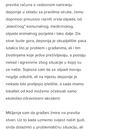
previše računa o redovnom saniranju
deponije u skladu sa pravilima struke, čemu
doprinosi prisustvo raznih vrsta otpada, od
„klasičnog” komunalnog, medicinskog,
otpada animalnog porijekla i tako dalje. Da
stvar bude gora, deponija je okupljalište pasa
lutalica što je problem i građanima, ali i tim
životinjama koje jedva preživljavaju, a postaju
nekad i agresivne zbog situacije u kojoj su
se našle. Svjesna sam da se otpadi moraju
negdje odložiti, ali na mjestu deponije je
nekada bilo prelijepo izletište, a sada imamo
lokalitet od kod možemo očekivati samo
ekološko-zdravstveni akcident.
Mišljenja sam da građani žmire na previše
stvari. Uz to kada uzmemo svijest naših ljudi,
onda dolazimo u problematičnu situaciju, ali