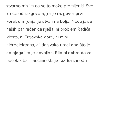
stvarno mislim da se to može promijeniti. Sve
kreće od razgovora, jer je razgovor prvi
korak u mijenjanju stvari na bolje. Neću ja sa
naših par rečenica riješiti ni problem Radića
Mosta, ni Trgovske gore, ni mini
hidroelektrana, ali da svako uradi ono što je
do njega i to je dovoljno. Bilo bi dobro da za
početak bar naučimo šta je razlika između
toga šta je otpad, a šta smeće. Otpad su
stvari koje nam nisu potrebne, otpad nije
smeće. Otpad se može reciklirati, moguće ga
je ponovo iskoristiti ili možda popraviti, a
smeće je ono što treba biti deponovano
smetlištima.
21. vijek je vijek biotehnologije i
nanotehnologije, a mi smo zapeli na ovim
elementarnim stvarima. Vjerujem da će