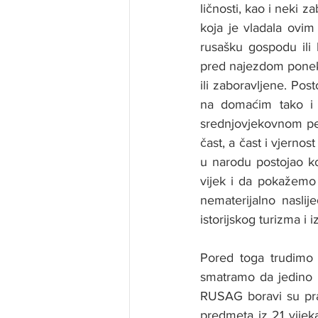
ličnosti, kao i neki z
koja je vladala ovim 
rusašku gospodu ili 
pred najezdom poneka
ili zaboravljene. Pos
na domaćim tako i 
srednjovjekovnom peri
čast, a čast i vjernost
u narodu postojao k
vijek i da pokažemo 
nematerijalno nasli
istorijskog turizma i 
Pored toga trudimo s
smatramo da jedino n
RUSAG boravi su prav
predmeta iz 21 vijeka