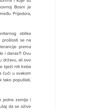
orima i koje su 
kovnoj Bosni je 
među Prijedora, 
tarnog oblika 
rošlosti se na 
lerancije prema 
e i danas?! Ovu 
 državu, ali ovo 
bježi niti treba 
a čuči u svakom 
 tako popuštali, 
e jedne zemlje i 
šaj da se ožive  