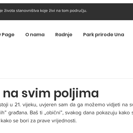
e života stanovništva koje živi na tom području.
 Page
O nama
Radnje
Park prirode Una
o na svim poljima
stoji u 21. vijeku, uvjeren sam da ga možemo vidjeti na 
ih” građana. Baš ti „obični”, svakog dana pokazuju kako 
ako se bori za prave vrijednosti.