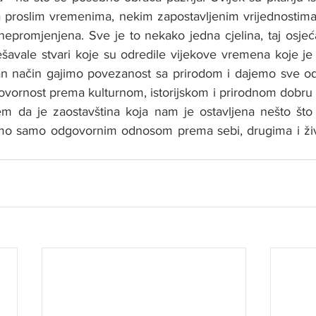
 proslim vremenima, nekim zapostavljenim vrijednostima 
nepromjenjena. Sve je to nekako jedna cjelina, taj osjeća
šavale stvari koje su odredile vijekove vremena koje je 
an način gajimo povezanost sa prirodom i dajemo sve od
vornost prema kulturnom, istorijskom i prirodnom dobru k
jem da je zaostavština koja nam je ostavljena nešto što v
o samo odgovornim odnosom prema sebi, drugima i život