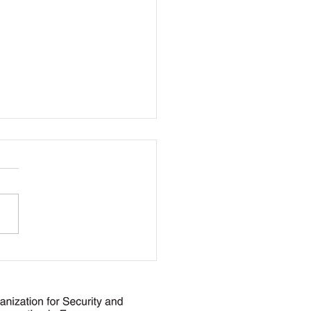
oška prijetnja po
ku Kladušu