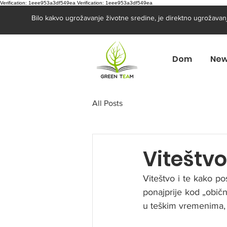
Verification: 1eee953a3df549ea
Verification: 1eee953a3df549ea
Bilo kakvo ugrožavanje životne sredine, je direktno ugrožavanj
Dom
New
All Posts
Viteštv
Viteštvo i te kako po
ponajprije kod „običn
u teškim vremenima, k