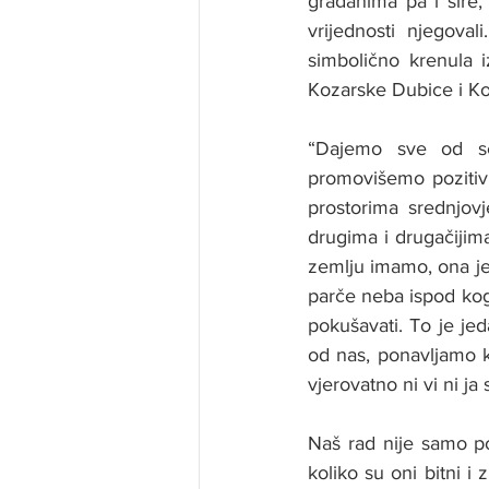
građanima pa i šire,
vrijednosti njegoval
simbolično krenula 
Kozarske Dubice i Kos
“Dajemo sve od se
promovišemo pozitiv
prostorima srednjov
drugima i drugačijim
zemlju imamo, ona je 
parče neba ispod kog 
pokušavati. To je je
od nas, ponavljamo ka
vjerovatno ni vi ni ja
Naš rad nije samo pok
koliko su oni bitni i