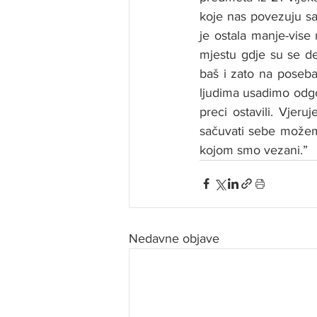
koje nas povezuju sa
je ostala manje-vise 
mjestu gdje su se de
baš i zato na poseb
ljudima usadimo odgo
preci ostavili. Vjeru
sačuvati sebe možem
kojom smo vezani.”
Nedavne objave