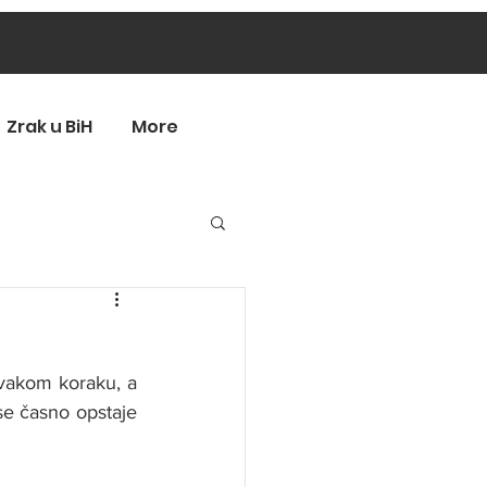
Zrak u BiH
More
svakom koraku, a 
se časno opstaje 