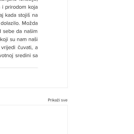
i prirodom koja 
j kada stojiš na 
dolazilo. Možda 
 sebe da našim 
oji su nam naši 
rijedi čuvati, a 
noj sredini sa 
Prikaži sve