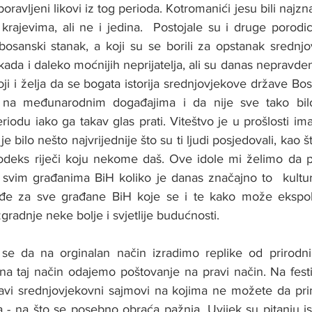
aboravljeni likovi iz tog perioda. Kotromanići jesu bili najzn
krajevima, ali ne i jedina.  Postojale su i druge porodic
bosanski stanak, a koji su se borili za opstanak srednj
da i daleko moćnijih neprijatelja, ali su danas nepravden
toji i želja da se bogata istorija srednjovjekove države B
na međunarodnim događajima i da nije sve tako bil
odu iako ga takav glas prati. Viteštvo je u prošlosti ima
 je bilo nešto najvrijednije što su ti ljudi posjedovali, kao št
odeks riječi koju nekome daš. Ove idole mi želimo da p
svim građanima BiH koliko je danas značajno to  kulturn
jeđe za sve građane BiH koje se i te kako može ekspolo
izgradnje neke bolje i svjetlije budućnosti. 
e da na orginalan način izradimo replike od prirodnih 
a taj način odajemo poštovanje na pravi način. Na festi
i srednjovjekovni sajmovi na kojima ne možete da primj
 - na što se posebno obraća pažnja. Uvijek su pitanju isto