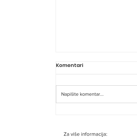
Komentari
Čuvari okoliša
Napišite komentar...
Za više informacija: