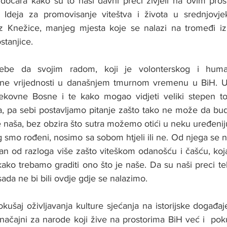
 dočara kako su to naši davni preci živjeli na ovim prost
i. Ideja za promovisanje viteštva i života u srednjovje
iz Knežice, manjeg mjesta koje se nalazi na tromeđi iz
tanjice. 
be da svojim radom, koji je volonterskog i humani
ne vrijednosti u današnjem tmurnom vremenu u BiH. U p
jekovne Bosne i te kako mogao vidjeti veliki stepen to
a, pa sebi postavljamo pitanje zašto tako ne može da bud
naša, bez obzira što sutra možemo otići u neku uređeniju
smo rođeni, nosimo sa sobom htjeli ili ne. Od njega se ne 
dan od razloga više zašto viteškom odanošću i čašću, koj
ko trebamo graditi ono što je naše. Da su naši preci tek
 sada ne bi bili ovdje gdje se nalazimo. 
ušaj oživljavanja kulture sjećanja na istorijske događaj
 značajni za narode koji žive na prostorima BiH već i  poku