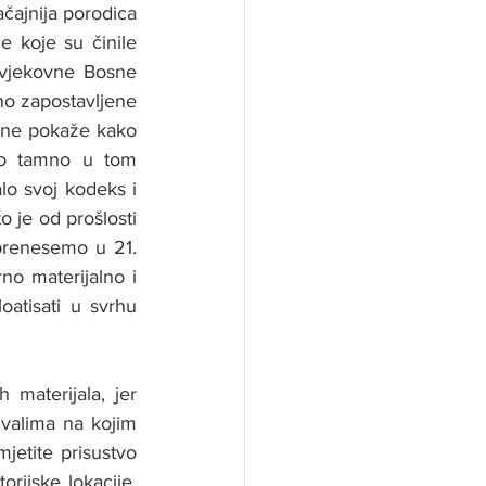
ačajnija porodica 
e koje su činile 
ovjekovne Bosne 
o zapostavljene 
osne pokaže kako 
o tamno u tom 
lo svoj kodeks i 
o je od prošlosti 
renesemo u 21. 
o materijalno i 
atisati u svrhu 
materijala, jer 
valima na kojim 
etite prisustvo 
rijske lokacije, 