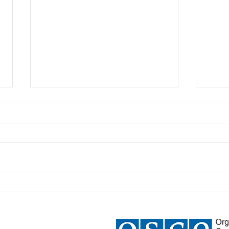
Biciklom kroz život
Ekol
Veli