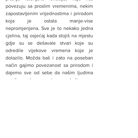
povezuju sa proslim vremenima, nekim 
zapostavljenim vrijednostima i prirodom 
koja je ostala manje-vise 
nepromjenjena. Sve je to nekako jedna 
cjelina, taj osjećaj kada stojiš na mjestu 
gdje su se dešavale stvari koje su 
odredile vijekove vremena koje je 
dolazilo. Možda baš i zato na poseban 
način gajimo povezanost sa prirodom i 
dajemo sve od sebe da našim ljudima 
usadimo odgovornost prema kulturnom, 
istorijskom i prirodnom dobru koji su 
nam naši preci ostavili. Vjerujem da je 
zaostavština koja nam je ostavljena 
nešto što vrijedi čuvati, a sačuvati sebe 
možemo samo odgovornim odnosom 
prema sebi, drugima i životnoj sredini sa 
kojom smo vezani.”