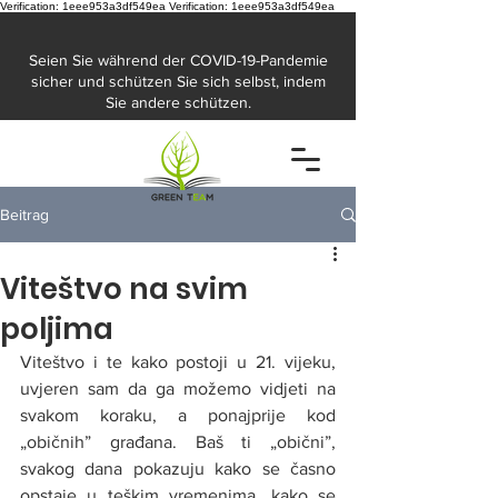
Verification: 1eee953a3df549ea
Verification: 1eee953a3df549ea
Seien Sie während der COVID-19-Pandemie
sicher und schützen Sie sich selbst, indem
Sie andere schützen.
Beitrag
Viteštvo na svim
poljima
Viteštvo i te kako postoji u 21. vijeku, 
uvjeren sam da ga možemo vidjeti na 
svakom koraku, a ponajprije kod 
„običnih” građana. Baš ti „obični”, 
svakog dana pokazuju kako se časno 
opstaje u teškim vremenima, kako se 