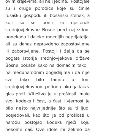
ovim krajevima, ali ne i jedina.  Postojale 
su i druge porodice koje su činile 
rusašku gospodu ili bosanski stanak, a 
koji su se borili za opstanak 
srednjovjekovne Bosne pred najezdom 
ponekada i daleko moćnijih neprijatelja, 
ali su danas nepravdeno zapostavljene 
ili zaboravljene. Postoji i želja da se 
bogata istorija srednjovjekove države 
Bosne pokaže kako na domaćim tako i 
na međunarodnim događajima i da nije 
sve tako bilo tamno u tom 
srednjovjekovnom periodu iako ga takav 
glas prati. Viteštvo je u prošlosti imalo 
svoj kodeks i čast, a čast i vjernost je 
bilo nešto najvrijednije što su ti ljudi 
posjedovali, kao što je od prošlosti u 
narodu postojao kodeks riječi koju 
nekome daš. Ove idole mi želimo da 