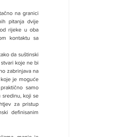
ačno na granici 
h pitanja dvije 
d rijeke u oba 
om kontaktu sa 
ako da suštinski 
tvari koje ne bi 
o zabrinjava na 
 koje je moguće 
praktično samo 
sredinu, koji se 
tjev za pristup 
ki definisanim 
ijama, manje je 