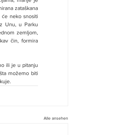
anirana zataškana 
 će neko snositi 
z Unu, u Parku 
jednom zemljom, 
av čin, formira 
ili je u pitanju 
šta možemo biti 
kuje.
Alle ansehen