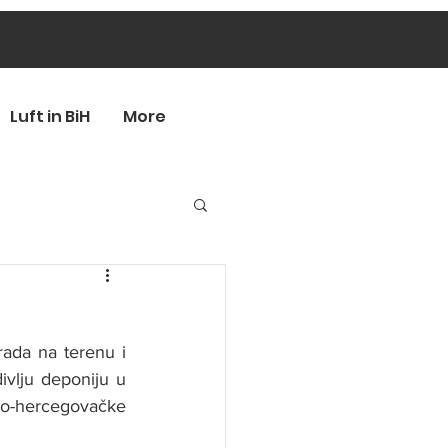
Luft in BiH
More
ada na terenu i 
vlju deponiju u 
ko-hercegovačke 