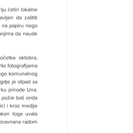
u četiri lokalne 
ljen da zaštiti 
 na papiru nego 
njima da naude 
očetka oktobra, 
a fotografijama 
nego komunalnog 
dje je otpad sa 
ku prirode Una. 
o požar baš onda 
ci i kroz medije 
kon toga uvala 
oravnana radom 