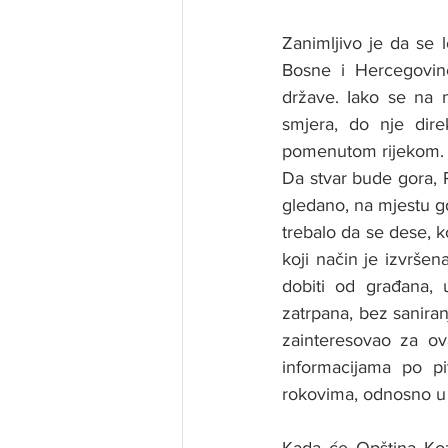
Zanimljivo je da se 
Bosne i Hercegovine
države. Iako se na 
smjera, do nje dir
pomenutom rijekom.
Da stvar bude gora, P
gledano, na mjestu gdj
trebalo da se dese, 
koji način je izvrše
dobiti od građana, 
zatrpana, bez saniranj
zainteresovao za ova
informacijama po pi
rokovima, odnosno u 
Kada će Opština Koz