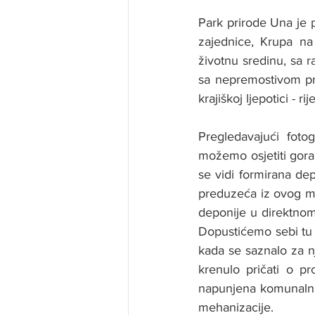
Park prirode Una je p
zajednice, Krupa na 
životnu sredinu, sa 
sa nepremostivom pr
krajiškoj ljepotici - rij
Pregledavajući foto
možemo osjetiti gora
se vidi formirana de
preduzeća iz ovog ma
deponije u direktnom
Dopustićemo sebi tu d
kada se saznalo za nj
krenulo pričati o p
napunjena komunalni
mehanizacije. 